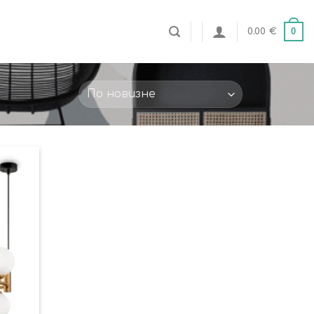
0
0.00
€