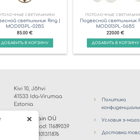
ОТОЛОЧНЫЕ СВЕТИЛЬНИКИ
ПОТОЛОЧНЫЕ СВЕТИЛЬНИ
есной светильник Ring |
Подвесной светильник R
MOD013PL-02BS
MOD013PL-06BS
85.00
€
220.00
€
ДОБАВИТЬ В КОРЗИНУ
ДОБАВИТЬ В КОРЗИНУ
Kivi 10, Jõhvi
41533 Ida-Virumaa
Политика
Estonia
конфиденциал
Avers Disain OÜ
e
Условия э-мага
Registrikood: 11689039
Доставка тов
KMKR: EE101311876