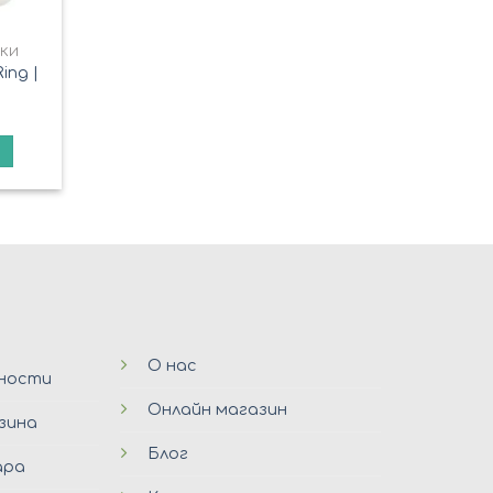
КИ
ing |
О нас
ьности
Онлайн магазин
зина
Блог
ара