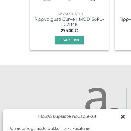
LAEVALGUSTID
Rippvalgusti Curve | MOD156PL-
Rippv
L52B4K
295.00
€
LISA KORVI
Halda küpsiste nõusolekut
Parimate kogemuste pakkumiseks kasutame