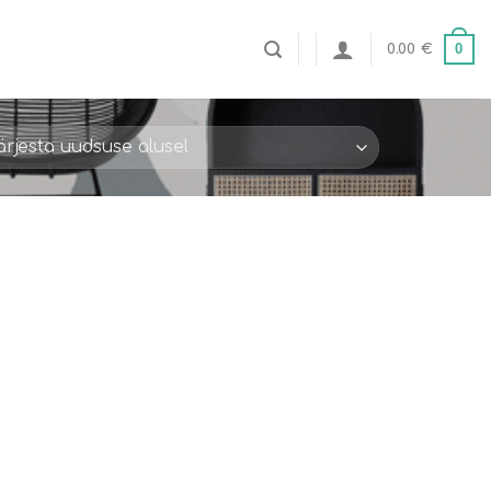
0
0.00
€