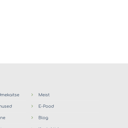
dmekaitse
Meist
imused
E-Pood
ine
Blog