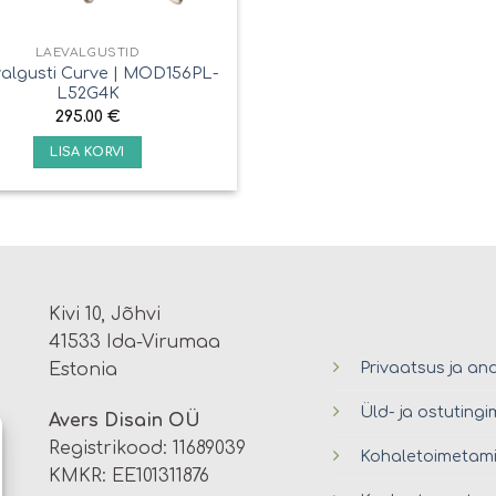
LAEVALGUSTID
algusti Curve | MOD156PL-
L52G4K
295.00
€
LISA KORVI
Kivi 10, Jõhvi
41533 Ida-Virumaa
Privaatsus ja an
Estonia
Üld- ja ostuting
Avers Disain OÜ
Registrikood: 11689039
Kohaletoimetam
KMKR: EE101311876