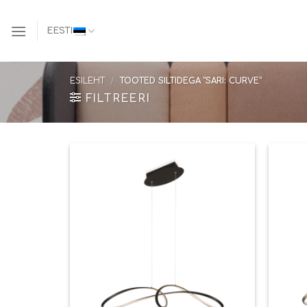
Skip
to
EESTI
content
ESILEHT
/
TOOTED SILTIDEGA “SARI: CURVE”
FILTREERI