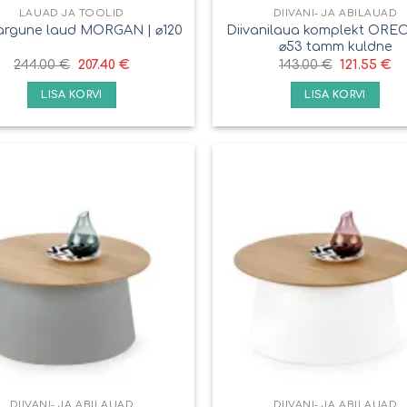
LAUAD JA TOOLID
DIIVANI- JA ABILAUAD
Diivanilaua komplekt OREO 
rgune laud MORGAN | ⌀120
⌀53 tamm kuldne
244.00
€
207.40
€
143.00
€
121.55
€
LISA KORVI
LISA KORVI
DIIVANI- JA ABILAUAD
DIIVANI- JA ABILAUAD