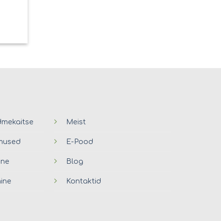
dmekaitse
Meist
imused
E-Pood
ine
Blog
ine
Kontaktid