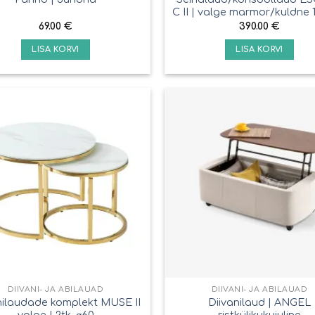
C II | valge marmor/kuldne
69.00
€
390.00
€
LISA KORVI
LISA KORVI
DIIVANI- JA ABILAUAD
DIIVANI- JA ABILAUAD
nilaudade komplekt MUSE II
Diivanilaud | ANGEL
valge | 2tk, ⌀60
ristkülikukujuline