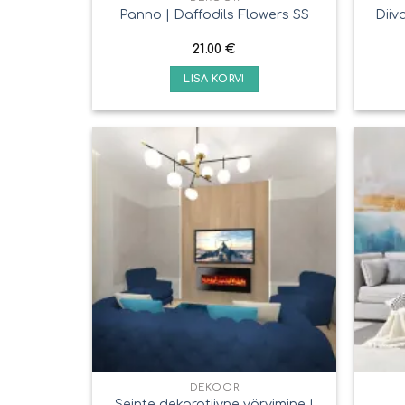
Diiv
Panno | Daffodils Flowers SS
21.00
€
LISA KORVI
DEKOOR
Seinte dekoratiivne värvimine |