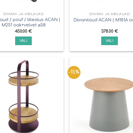
DIIVANI- JA ABILAUAD
DIIVANI- JA ABILAUAD
aud / pouf / lillealus ACAN |
Diivanilaud ACAN | M181A o
M251 oak+velvet ⌀38
450.00
€
378.00
€
VALI
VALI
-15%