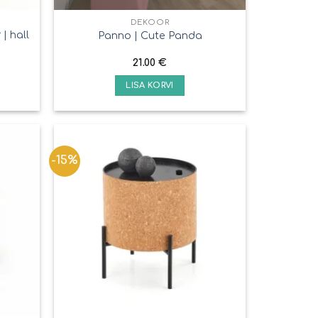
DEKOOR
| hall
Panno | Сute Panda
21.00
€
LISA KORVI
-15%