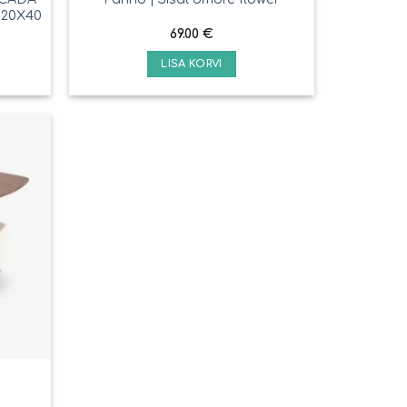
 120X40
69.00
€
LISA KORVI