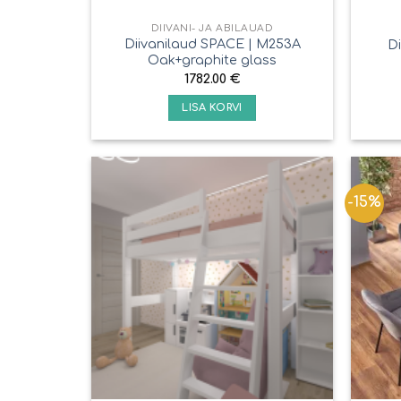
DIIVANI- JA ABILAUAD
Diivanilaud SPACE | M253A
D
Oak+graphite glass
1782.00
€
LISA KORVI
-15%