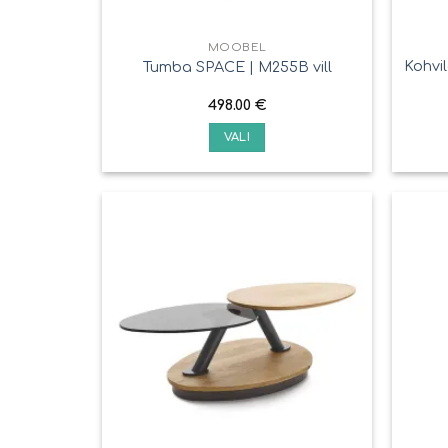
MÖÖBEL
Kohvil
Tumba SPACE | M255B vill
498.00
€
VALI