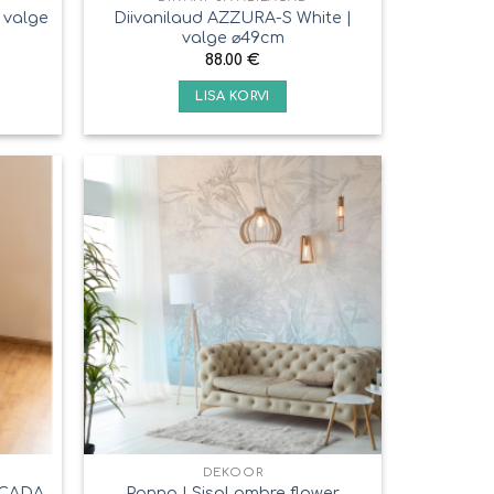
 valge
Diivanilaud AZZURA-S White |
valge ⌀49cm
88.00
€
LISA KORVI
DEKOOR
SCADA
Panno | Sisal ombre flower