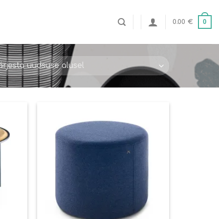
0
0.00
€