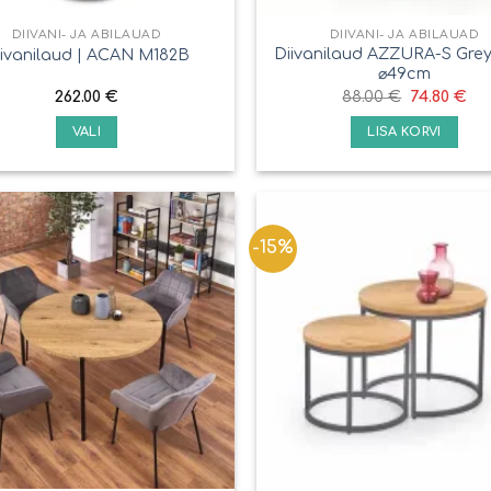
DIIVANI- JA ABILAUAD
DIIVANI- JA ABILAUAD
Diivanilaud AZZURA-S Grey 
iivanilaud | ACAN M182B
⌀49cm
262.00
€
88.00
€
74.80
€
VALI
LISA KORVI
-15%