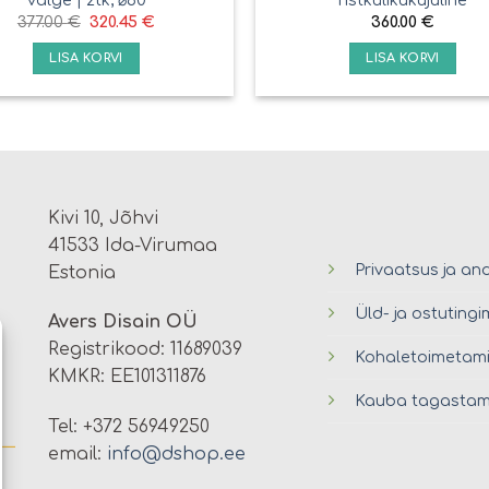
377.00
€
320.45
€
360.00
€
LISA KORVI
LISA KORVI
Kivi 10, Jõhvi
41533 Ida-Virumaa
Privaatsus ja an
Estonia
Üld- ja ostuting
Avers Disain OÜ
Registrikood: 11689039
Kohaletoimetam
KMKR: EE101311876
Kauba tagastam
Tel: +372 56949250
email:
info@dshop.ee