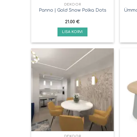
DEKOOR
Panno | Gold Snow Polka Dots
Ümma
21.00
€
LISA KORVI
DEKOOR