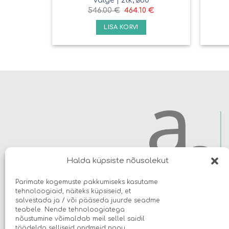
546.00
€
464.10
€
LISA KORVI
Halda küpsiste nõusolekut
Parimate kogemuste pakkumiseks kasutame
tehnoloogiaid, näiteks küpsiseid, et
salvestada ja / või pääseda juurde seadme
teabele. Nende tehnoloogiatega
nõustumine võimaldab meil sellel saidil
töödelda selliseid andmeid nagu