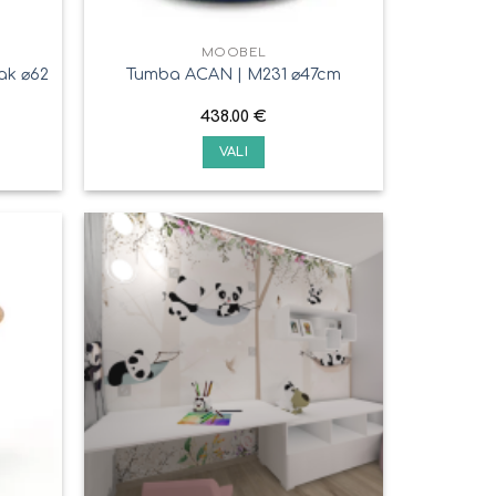
MÖÖBEL
ak ⌀62
Tumba ACAN | M231 ⌀47cm
438.00
€
VALI