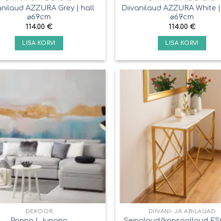
anilaud AZZURA Grey | hall
Diivanilaud AZZURA White |
⌀69cm
⌀69cm
114.00
€
114.00
€
LISA KORVI
LISA KORVI
DEKOOR
DIIVANI- JA ABILAUAD
Seinalaud/konsoollaud E
Panno | Junona