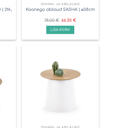
DIIVANI- JA ABILAUAD
| 2tk,
Kaanega abilaud SASHA | ⌀38cm
78.00
€
66.30
€
LISA KORVI
DIIVANI- JA ABILAUAD