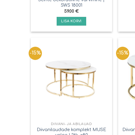
SWS 18001
59.00
€
LISA KORVI
-15%
-15%
DIIVANI- JA ABILAUAD
Diivanilaudade komplekt MUSE
Diiva
valge | 2tk, ⌀80