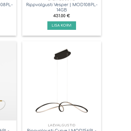
108PL-
Rippvalgusti Vesper | MOD108PL-
14GB
431.00
€
LISA KORVI
LAEVALGUSTID
6PL-
Rippvalgusti Curve | MOD156PL-