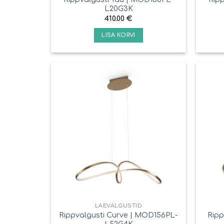
L20G3K
410.00
€
LISA KORVI
LAEVALGUSTID
Rippvalgusti Curve | MOD156PL-
Ripp
L52G4K