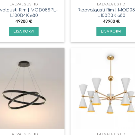
LAEVALGUSTID
LAEVALGUSTID
valgusti Rim | MOD058PL-
Rippvalgusti Rim | MOD0
L100B4K ⌀80
L100B3K ⌀80
499.00
€
499.00
€
LISA KORVI
LISA KORVI
LAEVALGUSTID
LAEVALGUSTID