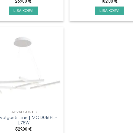
269.00
€
102.00
€
LISA KORVI
LISA KORVI
LAEVALGUSTID
valgusti Line | MOD016PL-
L75W
529.00
€