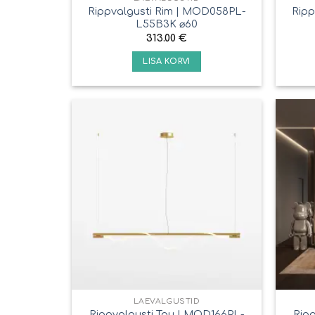
Rippvalgusti Rim | MOD058PL-
Ripp
L55B3K ⌀60
313.00
€
LISA KORVI
LAEVALGUSTID
Rippvalgusti Tau | MOD166PL-
Rip