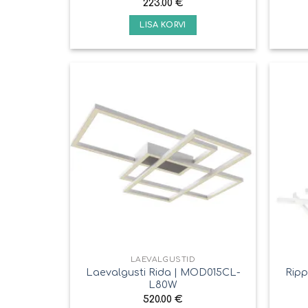
223.00
€
LISA KORVI
LAEVALGUSTID
Laevalgusti Rida | MOD015CL-
Ripp
L80W
520.00
€