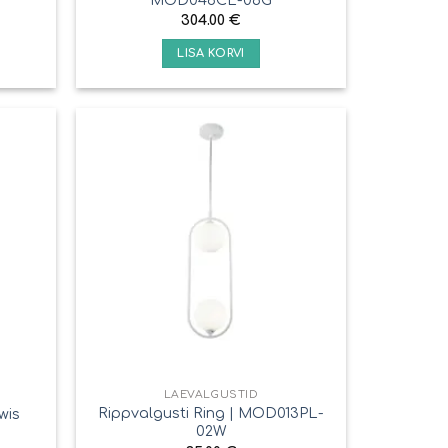
304.00
€
LISA KORVI
LAEVALGUSTID
Rippvalgusti Ring | MOD013PL-
wis
02W