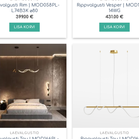
valgusti Rim | MOD058PL-
Rippvalgusti Vesper | MOD
L74B3K ⌀80
14WG
399.00
€
431.00
€
LISA KORVI
LISA KORVI
LAEVALGUSTID
LAEVALGUSTID
pvalgusti Tau | MOD166PL-
Rippvalgusti Tau | MOD16