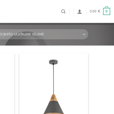
0
0.00
€