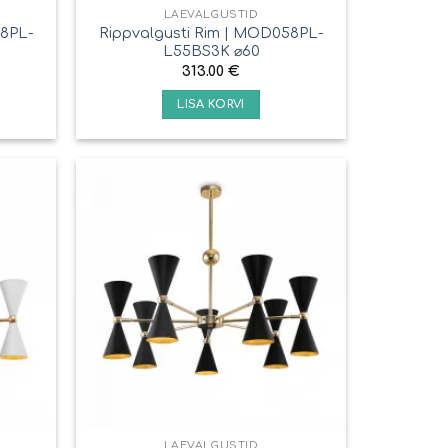
LAEVALGUSTID
58PL-
Rippvalgusti Rim | MOD058PL-
L55BS3K ⌀60
313.00
€
LISA KORVI
LAEVALGUSTID