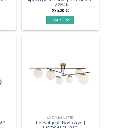
L52B4K
295.00
€
LISA KORVI
LAEVALGUSTID
58PL-
Laevalgusti Nostalgia |
MOD048CL-06G