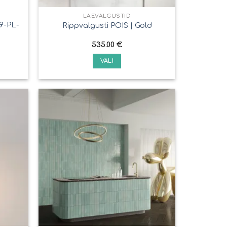
LAEVALGUSTID
59-PL-
Rippvalgusti POIS | Gold
535.00
€
VALI