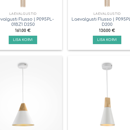
LAEVALGUSTID
LAEVALGUSTID
valgusti Flusso | P095PL-
Laevalgusti Flusso | P095P
01BZ1 D250
D200
161.00
€
130.00
€
LISA KORVI
LISA KORVI