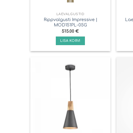
LAEVALGUSTID
Rippvalgusti Impressive |
Lae
MOD151PL-05G
515.00
€
LISA KORVI