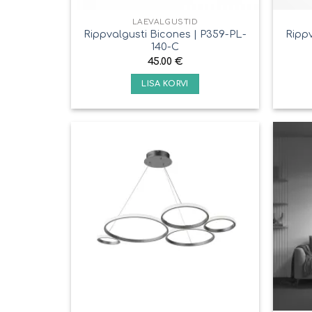
LAEVALGUSTID
Rippvalgusti Bicones | P359-PL-
Rippv
140-C
45.00
€
LISA KORVI