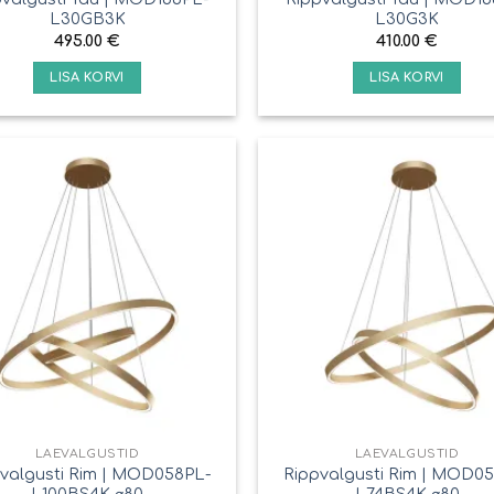
L30GB3K
L30G3K
495.00
€
410.00
€
LISA KORVI
LISA KORVI
LAEVALGUSTID
LAEVALGUSTID
valgusti Rim | MOD058PL-
Rippvalgusti Rim | MOD0
L100BS4K ⌀80
L74BS4K ⌀80