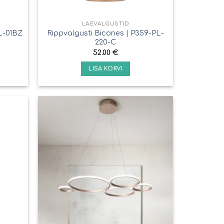
LAEVALGUSTID
L-01BZ
Rippvalgusti Bicones | P359-PL-
220-C
52.00
€
LISA KORVI