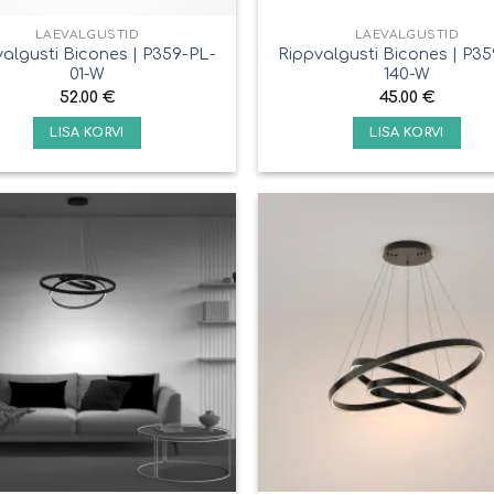
LAEVALGUSTID
LAEVALGUSTID
algusti Bicones | P359-PL-
Rippvalgusti Bicones | P3
01-W
140-W
52.00
€
45.00
€
LISA KORVI
LISA KORVI