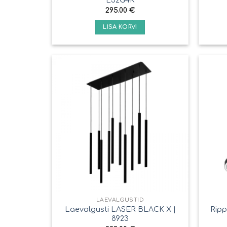
295.00
€
LISA KORVI
LAEVALGUSTID
Laevalgusti LASER BLACK X |
Ripp
8923