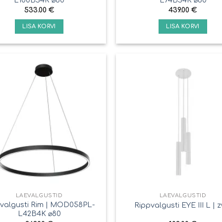
533.00
€
439.00
€
LISA KORVI
LISA KORVI
LAEVALGUSTID
LAEVALGUSTID
valgusti Rim | MOD058PL-
Rippvalgusti EYE III L | z
L42B4K ⌀80