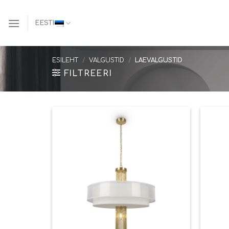
Skip
to
EESTI
content
ESILEHT
/
VALGUSTID
/
LAEVALGUSTID
FILTREERI