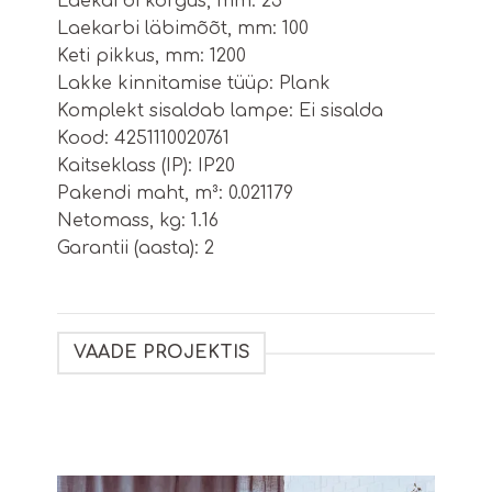
Laekarbi kõrgus, mm: 25
Laekarbi läbimõõt, mm: 100
Keti pikkus, mm: 1200
Lakke kinnitamise tüüp: Plank
Komplekt sisaldab lampe: Ei sisalda
Kood: 4251110020761
Kaitseklass (IP): IP20
Pakendi maht, m³: 0.021179
Netomass, kg: 1.16
Garantii (aasta): 2
VAADE PROJEKTIS