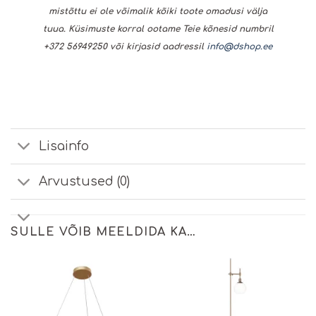
mistõttu ei ole võimalik kõiki toote omadusi välja
tuua. Küsimuste korral ootame Teie kõnesid numbril
+372 56949250 või kirjasid aadressil
info@dshop.ee
Lisainfo
Arvustused (0)
SULLE VÕIB MEELDIDA KA…