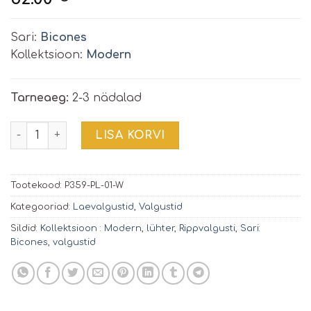
Sari:
Bicones
Kollektsioon:
Modern
Tarneaeg:
2-3 nädalad
Rippvalgusti Bicones | P359-PL-01-W kogus
LISA KORVI
Tootekood:
P359-PL-01-W
Kategooriad:
Laevalgustid
,
Valgustid
Sildid:
Kollektsioon : Modern
,
lühter
,
Rippvalgusti
,
Sari:
Bicones
,
valgustid