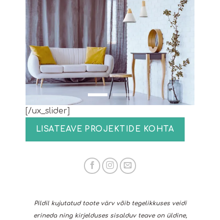
[/ux_slider]
LISATEAVE PROJEKTIDE KOHTA
Pildil kujutatud toote värv võib tegelikkuses veidi
erineda ning kirjelduses sisalduv teave on üldine,