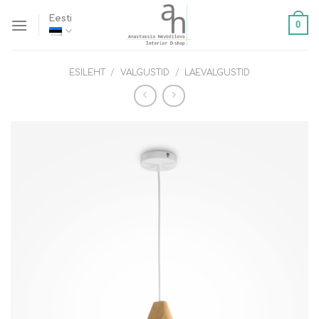
Skip
Eesti
0
to
content
ESILEHT
/
VALGUSTID
/
LAEVALGUSTID