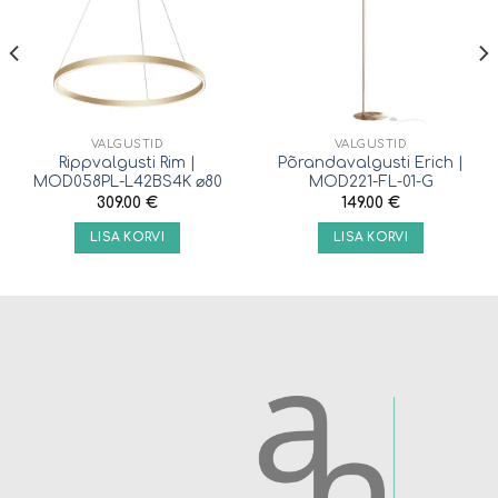
VALGUSTID
VALGUSTID
Rippvalgusti Rim |
Põrandavalgusti Erich |
MOD058PL-L42BS4K ⌀80
MOD221-FL-01-G
309.00
€
149.00
€
LISA KORVI
LISA KORVI