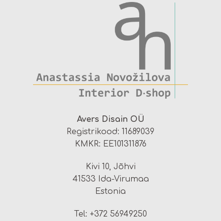
Avers Disain OÜ
Registrikood: 11689039
KMKR: EE101311876
Kivi 10, Jõhvi
41533 Ida-Virumaa
Estonia
Tel: +372 56949250