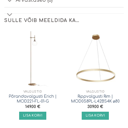
Arvustused (0)
SULLE VÕIB MEELDIDA KA…
VALGUSTID
VALGUSTID
Põrandavalgusti Erich |
Rippvalgusti Rim |
MOD221-FL-01-G
MOD058PL-L42BS4K ⌀80
149.00
€
309.00
€
LISA KORVI
LISA KORVI