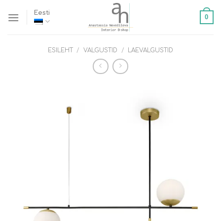
Skip
Eesti
0
to
content
ESILEHT
/
VALGUSTID
/
LAEVALGUSTID