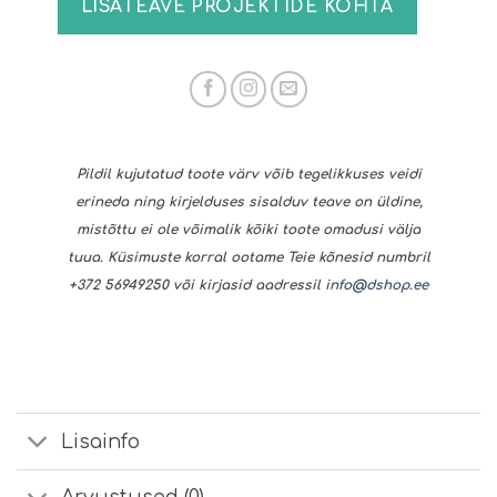
LISATEAVE PROJEKTIDE KOHTA
Pildil kujutatud toote värv võib tegelikkuses veidi
erineda ning kirjelduses sisalduv teave on üldine,
mistõttu ei ole võimalik kõiki toote omadusi välja
tuua. Küsimuste korral ootame Teie kõnesid numbril
+372 56949250 või kirjasid aadressil
info@dshop.ee
Lisainfo