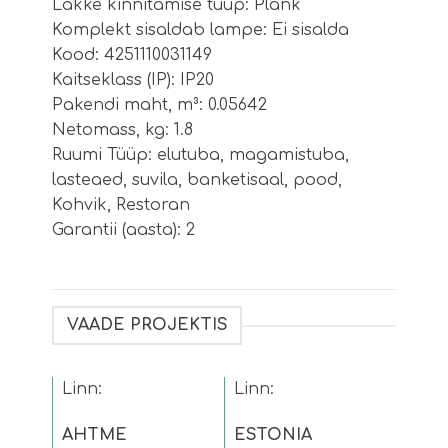
Lakke kinnitamise tüüp: Plank
Komplekt sisaldab lampe: Ei sisalda
Kood: 4251110031149
Kaitseklass (IP): IP20
Pakendi maht, m³: 0.05642
Netomass, kg: 1.8
Ruumi Tüüp: elutuba, magamistuba,
lasteaed, suvila, banketisaal, pood,
Kohvik, Restoran
Garantii (aasta): 2
VAADE PROJEKTIS
Linn:
Linn:
AHTME
ESTONIA