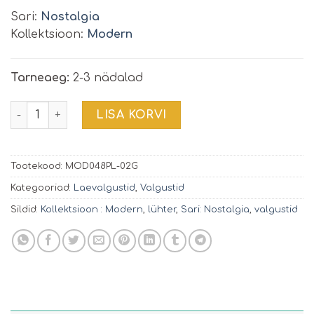
Sari:
Nostalgia
Kollektsioon:
Modern
Tarneaeg:
2-3 nädalad
Rippvalgusti Nostalgia | MOD048PL-02G kogus
LISA KORVI
Tootekood:
MOD048PL-02G
Kategooriad:
Laevalgustid
,
Valgustid
Sildid:
Kollektsioon : Modern
,
lühter
,
Sari: Nostalgia
,
valgustid