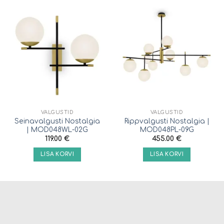
VALGUSTID
VALGUSTID
Seinavalgusti Nostalgia
Rippvalgusti Nostalgia |
| MOD048WL-02G
MOD048PL-09G
119.00
€
455.00
€
LISA KORVI
LISA KORVI