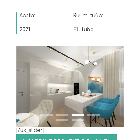
Aasta:
Ruumi tüüp:
2021
Elutuba
[/ux_slider]