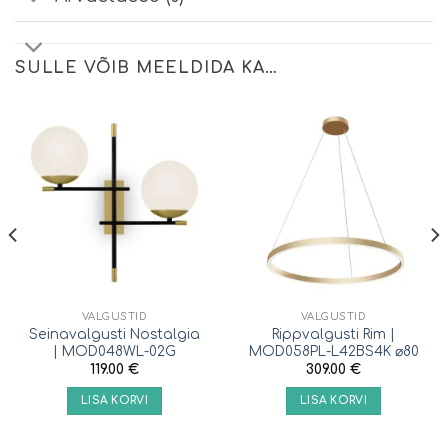
SULLE VÕIB MEELDIDA KA…
VALGUSTID
VALGUSTID
Seinavalgusti Nostalgia
Rippvalgusti Rim |
| MOD048WL-02G
MOD058PL-L42BS4K ⌀80
119.00
€
309.00
€
LISA KORVI
LISA KORVI