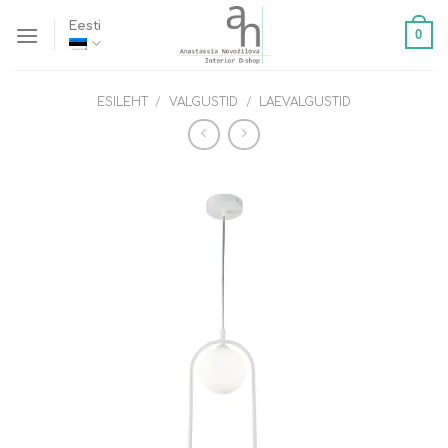
Skip
Eesti
0
to
content
ESILEHT
/
VALGUSTID
/
LAEVALGUSTID