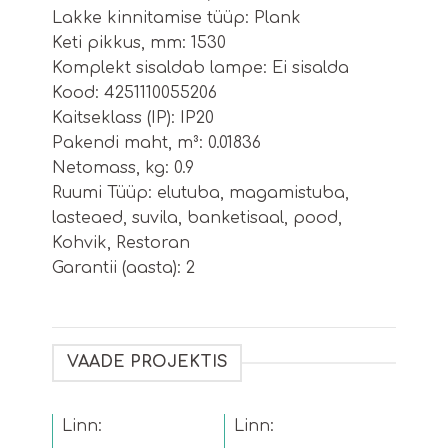
Lakke kinnitamise tüüp: Plank
Keti pikkus, mm: 1530
Komplekt sisaldab lampe: Ei sisalda
Kood: 4251110055206
Kaitseklass (IP): IP20
Pakendi maht, m³: 0.01836
Netomass, kg: 0.9
Ruumi Tüüp: elutuba, magamistuba,
lasteaed, suvila, banketisaal, pood,
Kohvik, Restoran
Garantii (aasta): 2
VAADE PROJEKTIS
Linn:
Linn: