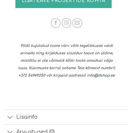
LISATEAVE PROJEKTIDE KOHTA
Pildil kujutatud toote värv võib tegelikkuses veidi
erineda ning kirjelduses sisalduv teave on üldine,
mistõttu ei ole võimalik kõiki toote omadusi välja
tuua. Küsimuste korral ootame Teie kõnesid numbril
+372 56949250 või kirjasid aadressil
info@dshop.ee
Lisainfo
Arvustused (0)