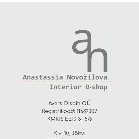
Avers Disain OÜ
Registrikood: 11689039
KMKR: EE101311876
Kivi 10, Jõhvi