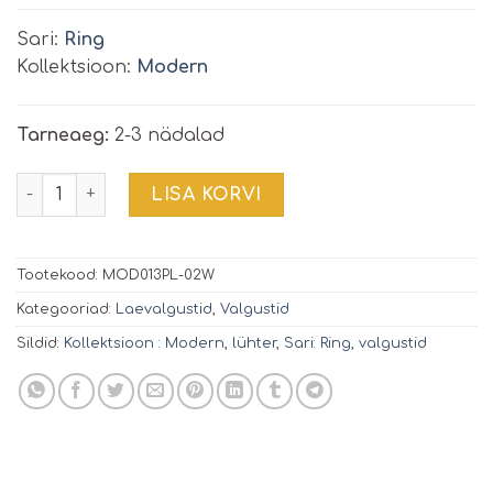
Sari:
Ring
Kollektsioon:
Modern
Tarneaeg:
2-3 nädalad
Rippvalgusti Ring | MOD013PL-02W kogus
LISA KORVI
Tootekood:
MOD013PL-02W
Kategooriad:
Laevalgustid
,
Valgustid
Sildid:
Kollektsioon : Modern
,
lühter
,
Sari: Ring
,
valgustid