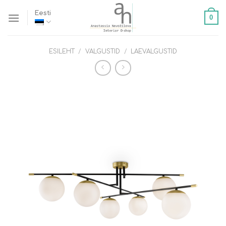
Skip
Eesti
0
to
content
ESILEHT
/
VALGUSTID
/
LAEVALGUSTID