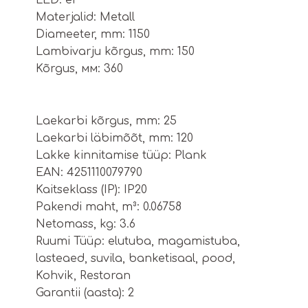
LED: ei
Materjalid: Metall
Diameeter, mm: 1150
Lambivarju kõrgus, mm: 150
Kõrgus, мм: 360
Laekarbi kõrgus, mm: 25
Laekarbi läbimõõt, mm: 120
Lakke kinnitamise tüüp: Plank
EAN: 4251110079790
Kaitseklass (IP): IP20
Pakendi maht, m³: 0.06758
Netomass, kg: 3.6
Ruumi Tüüp: elutuba, magamistuba,
lasteaed, suvila, banketisaal, pood,
Kohvik, Restoran
Garantii (aasta): 2