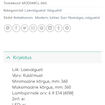
Tootekood:
MOD048CL-06G
Kategooriad:
Laevalgustid
,
Valgustid
Sildid:
Kollektsioon : Modern
,
lühter
,
Sari: Nostalgia
,
valgustid
Kirjeldus
Liik: Laevalgusti
Värv: Kuld/must
Minimaalne kõrgus, mm: 360
Maksimaalne kõrgus, mm: 360
Lambipirnide arv: 6 X E14 (40W)
2in1: ei