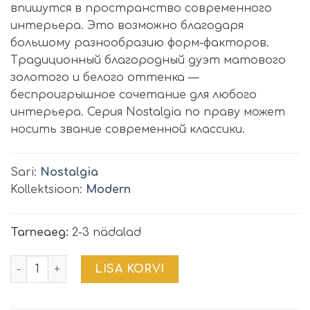
впишутся в пространство современного
интерьера. Это возможно благодаря
большому разнообразию форм-факторов.
Традиционный благородный дуэт матового
золотого и белого оттенка —
беспроигрышное сочетание для любого
интерьера. Серия Nostalgia по праву может
носить звание современной классики.
Sari:
Nostalgia
Kollektsioon:
Modern
Tarneaeg:
2-3 nädalad
Laevalgusti Nostalgia | MOD048CL-06G kogus
LISA KORVI