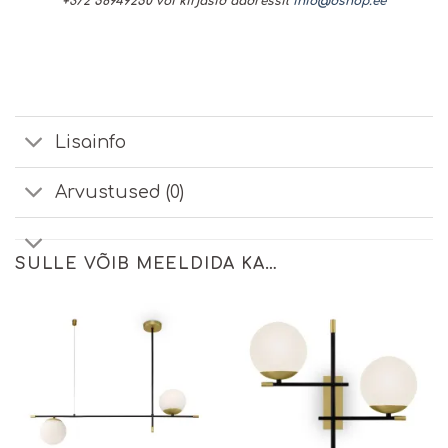
+372 56949250 või kirjasid aadressil
info@dshop.ee
Lisainfo
Arvustused (0)
SULLE VÕIB MEELDIDA KA…