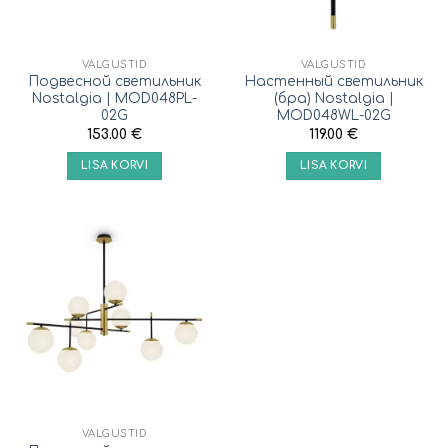
VALGUSTID
VALGUSTID
Подвесной светильник
Настенный светильник
Nostalgia | MOD048PL-
(бра) Nostalgia |
02G
MOD048WL-02G
153.00
€
119.00
€
LISA KORVI
LISA KORVI
VALGUSTID