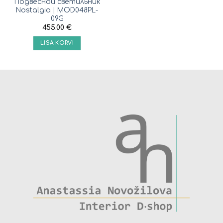
Подвесной светильник
Nostalgia | MOD048PL-
09G
455.00
€
LISA KORVI