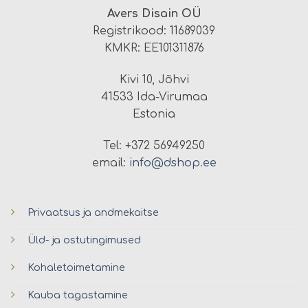
Avers Disain OÜ
Registrikood: 11689039
KMKR: EE101311876
Kivi 10, Jõhvi
41533 Ida-Virumaa
Estonia
Tel: +372 56949250
email:
info@dshop.ee
Privaatsus ja andmekaitse
Üld- ja ostutingimused
Kohaletoimetamine
Kauba tagastamine