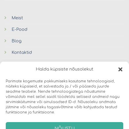
Meist
E-Pood
Blog
Kontaktid
Halda küpsiste nõusolekut
Parimate kogemuste pakkumiseks kasutame tehnoloogiaid,
näiteks küpsiseid, et salvestada ja / või pääseda juurde
seadme teabele. Nende tehnoloogiatega nõustumine
võimaldab meil sellel saidil töödelda selliseid andmeid nagu
© 2026 Avers Disain OÜ
sirvimiskäitumine või ainulaadsed ID-d. Nõusoleku andmata
jätmine või nõusoleku tagasivõtmine võib kahjustada teatud
funktsioone ja funktsioone.
MEIST
E-POOD
COOKIES
NÕUSTU