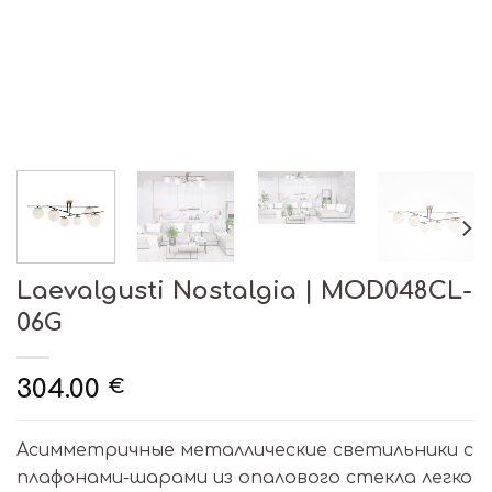
Laevalgusti Nostalgia | MOD048CL-
06G
304.00
€
Асимметричные металлические светильники с
плафонами-шарами из опалового стекла легко