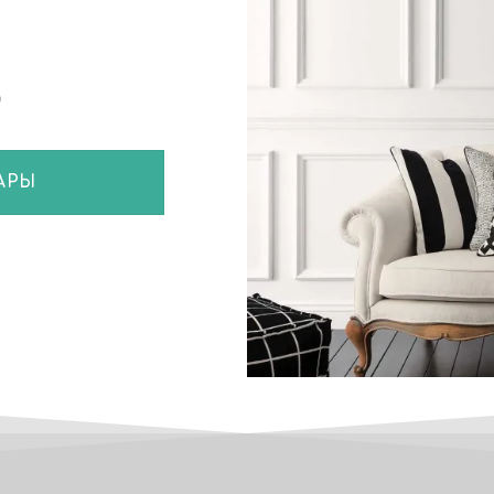
Ь
АРЫ