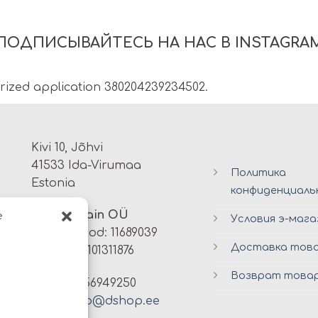
ПОДПИСЫВАЙТЕСЬ НА НАС В INSTAGRA
orized application 380204239234502.
Kivi 10, Jõhvi
41533 Ida-Virumaa
Политика
Estonia
конфиденциал
Avers Disain OÜ
e
Условия э-мага
Registrikood: 11689039
Доставка тов
KMKR: EE101311876
Возврат това
Tel: +372 56949250
email:
info@dshop.ee