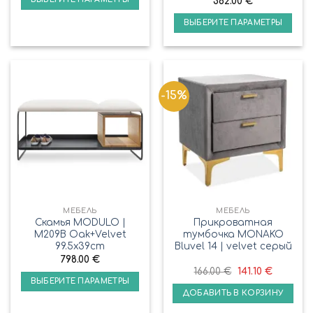
382.00
€
ВЫБЕРИТЕ ПАРАМЕТРЫ
-15%
МЕБЕЛЬ
МЕБЕЛЬ
Cкамья MODULO |
Прикроватная
M209B Oak+Velvet
тумбочка MONAKO
99.5x39cm
Bluvel 14 | velvet серый
798.00
€
166.00
€
141.10
€
ВЫБЕРИТЕ ПАРАМЕТРЫ
ДОБАВИТЬ В КОРЗИНУ