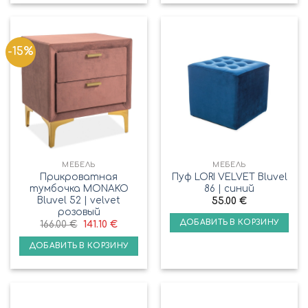
-15%
МЕБЕЛЬ
МЕБЕЛЬ
Прикроватная
Пуф LORI VELVET Bluvel
тумбочка MONAKO
86 | синий
Bluvel 52 | velvet
55.00
€
розовый
ДОБАВИТЬ В КОРЗИНУ
166.00
€
141.10
€
ДОБАВИТЬ В КОРЗИНУ