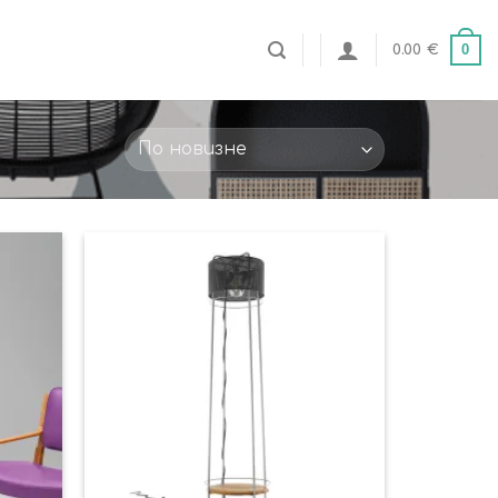
0
0.00
€