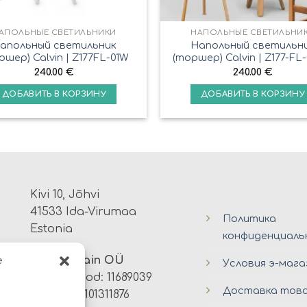
АПОЛЬНЫЕ СВЕТИЛЬНИКИ
НАПОЛЬНЫЕ СВЕТИЛЬНИ
апольный светильник
Напольный светильн
ршер) Calvin | Z177FL-01W
(торшер) Calvin | Z177-FL
240.00
€
240.00
€
ДОБАВИТЬ В КОРЗИНУ
ДОБАВИТЬ В КОРЗИНУ
Kivi 10, Jõhvi
41533 Ida-Virumaa
Политика
Estonia
конфиденциал
Avers Disain OÜ
e
Условия э-мага
Registrikood: 11689039
Доставка тов
KMKR: EE101311876