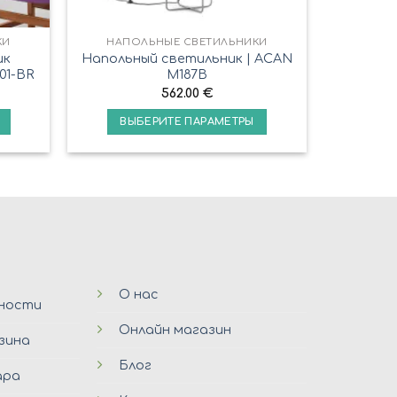
КИ
НАПОЛЬНЫЕ СВЕТИЛЬНИКИ
ик
Напольный светильник | ACAN
-01-BR
M187B
562.00
€
ВЫБЕРИТЕ ПАРАМЕТРЫ
О нас
ьности
Онлайн магазин
зина
Блог
ара