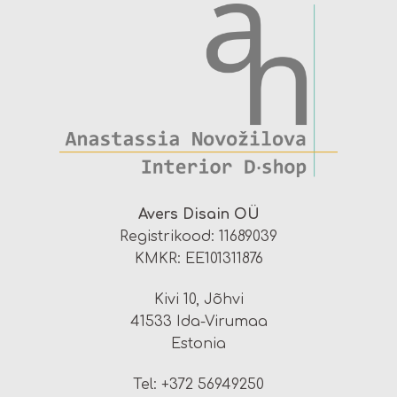
Avers Disain OÜ
Registrikood: 11689039
KMKR: EE101311876
Kivi 10, Jõhvi
41533 Ida-Virumaa
Estonia
Tel: +372 56949250