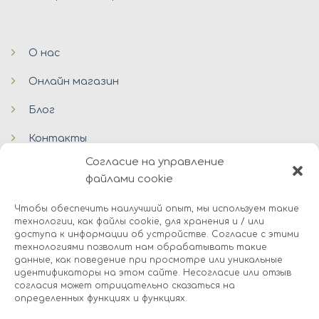
О нас
Онлайн магазин
Блог
Контакты
Согласие на управление
файлами cookie
Чтобы обеспечить наилучший опыт, мы используем такие
технологии, как файлы cookie, для хранения и / или
доступа к информации об устройстве. Согласие с этими
технологиями позволит нам обрабатывать такие
© 2026 Avers Disain OÜ
данные, как поведение при просмотре или уникальные
идентификаторы на этом сайте. Несогласие или отзыв
согласия может отрицательно сказаться на
О НАС
ОНЛАЙМ МАГАЗИН
COOKIES
определенных функциях и функциях.