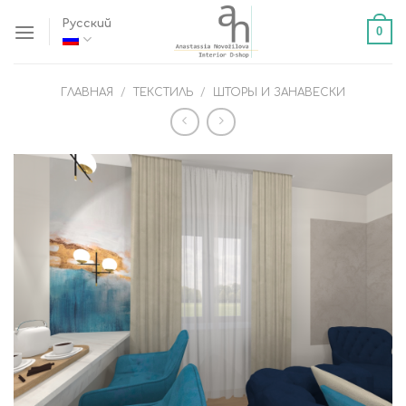
Skip
Русский
0
to
content
ГЛАВНАЯ
/
ТЕКСТИЛЬ
/
ШТОРЫ И ЗАНАВЕСКИ