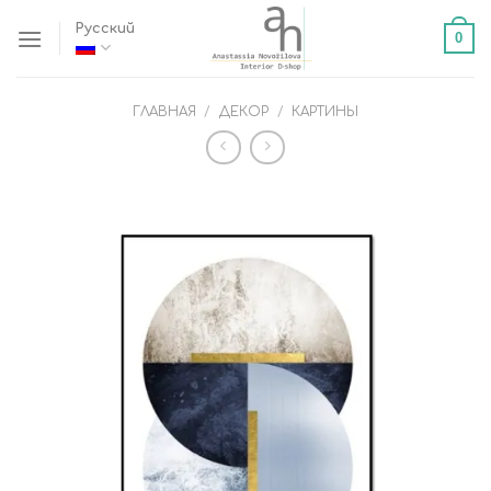
Skip
Русский
0
to
content
ГЛАВНАЯ
/
ДЕКОР
/
КАРТИНЫ