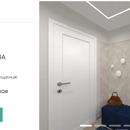
IA
ещения:
жая