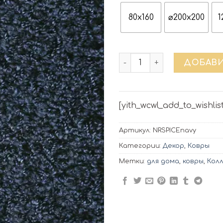
80x160
⌀200x200
1
Количество товара Ковёр
ДОБАВИ
[yith_wcwl_add_to_wishlist
Артикул:
NRSPICEnavy
Категории:
Декор
,
Ковры
Метки:
для дома
,
ковры
,
Кол