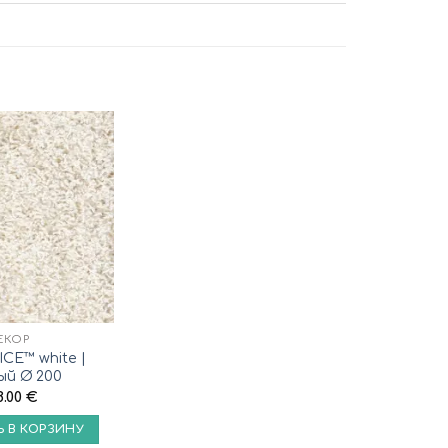
ЕКОР
ICE™ white |
ый Ø 200
8.00
€
 В КОРЗИНУ