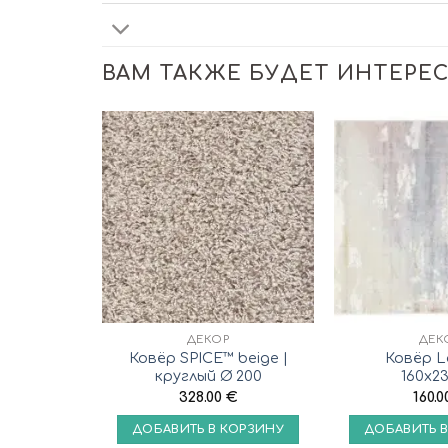
ВАМ ТАКЖЕ БУДЕТ ИНТЕРЕ
ДЕКОР
ДЕК
Ковёр SPICE™ beige |
Ковёр La
круглый Ø 200
160x2
328.00
€
160.
ДОБАВИТЬ В КОРЗИНУ
ДОБАВИТЬ 