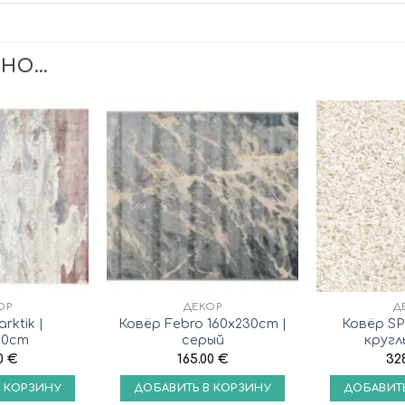
СНО…
ОР
ДЕКОР
Д
rktik |
Ковёр Febro 160x230cm |
Ковёр SP
30cm
серый
кругл
00
€
165.00
€
32
В КОРЗИНУ
ДОБАВИТЬ В КОРЗИНУ
ДОБАВИТЬ