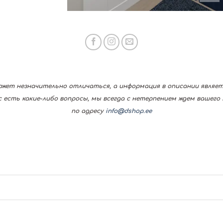
ожет незначительно отличаться, а информация в описании являе
 есть какие-либо вопросы, мы всегда с нетерпением ждем вашего з
по адресу
info@dshop.ee