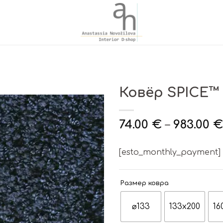
Ковёр SPICE™ 
74.00
€
–
983.00
€
[esto_monthly_payment]
Размер ковра
⌀133
133x200
16