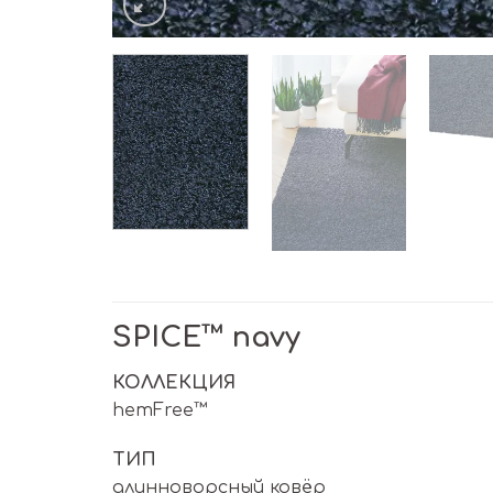
SPICE™ navy
КОЛЛЕКЦИЯ
hemFree™
ТИП
длинноворсный ковёр