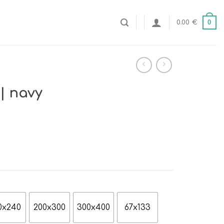
0
0.00
€
| navy
0x240
200x300
300x400
67x133