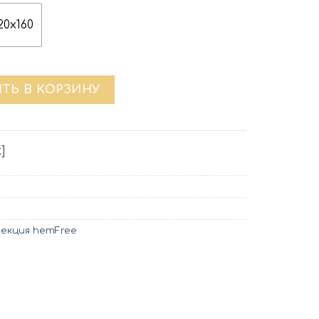
20x160
 SPICE™ | navy
ТЬ В КОРЗИНУ
]
лекция hemFree