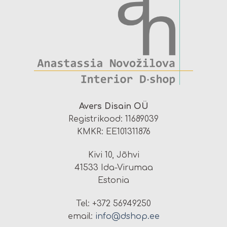
Avers Disain OÜ
Registrikood: 11689039
KMKR: EE101311876
Kivi 10, Jõhvi
41533 Ida-Virumaa
Estonia
Tel: +372 56949250
email:
info@dshop.ee