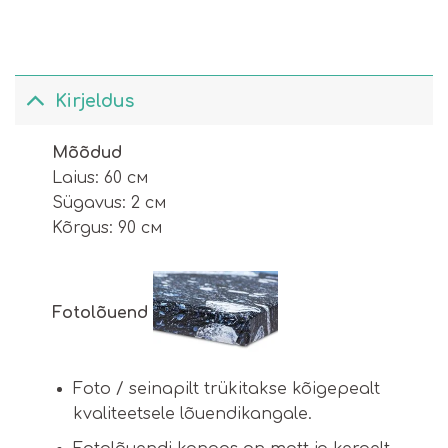
Kirjeldus
Mõõdud
Laius: 60 см
Sügavus: 2 см
Kõrgus: 90 см
Fotolõuend
Foto / seinapilt trükitakse kõigepealt
kvaliteetsele lõuendikangale.