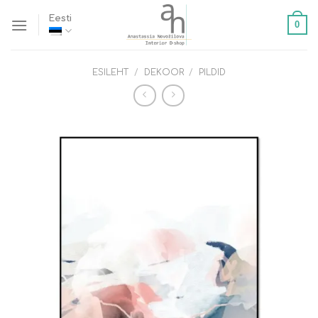
Skip
Eesti
0
to
content
ESILEHT
/
DEKOOR
/
PILDID