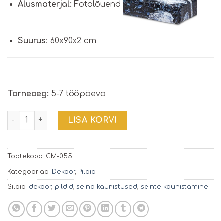
Alusmaterjal:
Fotolõuend
Suurus
: 60x90x2 cm
Tarneaeg:
5-7 tööpäeva
Seinapilt | GM-055 | kogus
LISA KORVI
Tootekood:
GM-055
Kategooriad:
Dekoor
,
Pildid
Sildid:
dekoor
,
pildid
,
seina kaunistused
,
seinte kaunistamine