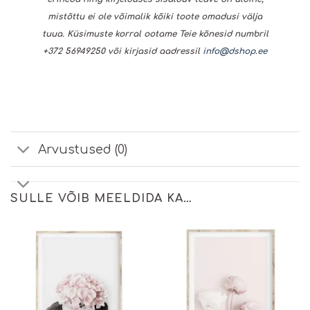
mistõttu ei ole võimalik kõiki toote omadusi välja
tuua. Küsimuste korral ootame Teie kõnesid numbril
+372 56949250 või kirjasid aadressil
info@dshop.ee
Arvustused (0)
SULLE VÕIB MEELDIDA KA…