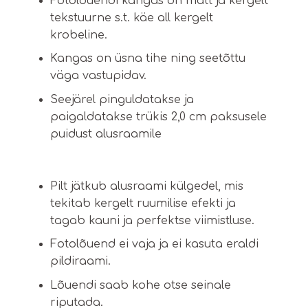
Fotolõuendi kangas on matt ja kergelt
tekstuurne s.t. käe all kergelt
krobeline.
Kangas on üsna tihe ning seetõttu
väga vastupidav.
Seejärel pinguldatakse ja
paigaldatakse trükis 2,0 cm paksusele
puidust alusraamile
Pilt jätkub alusraami külgedel, mis
tekitab kergelt ruumilise efekti ja
tagab kauni ja perfektse viimistluse.
Fotolõuend ei vaja ja ei kasuta eraldi
pildiraami.
Lõuendi saab kohe otse seinale
riputada.