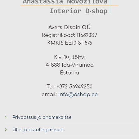
Avers Disain OÜ
Registrikood: 11689039
KMKR: EE101311876
Kivi 10, Jõhvi
41533 Ida-Virumaa
Estonia
Tel: +372 56949250
email:
info@dshop.ee
Privaatsus ja andmekaitse
Üld- ja ostutingimused