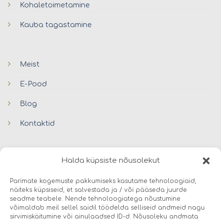
Kohaletoimetamine
Kauba tagastamine
Meist
E-Pood
Blog
Kontaktid
Halda küpsiste nõusolekut
Parimate kogemuste pakkumiseks kasutame tehnoloogiaid,
näiteks küpsiseid, et salvestada ja / või pääseda juurde
seadme teabele. Nende tehnoloogiatega nõustumine
© 2026 Avers Disain OÜ
võimaldab meil sellel saidil töödelda selliseid andmeid nagu
sirvimiskäitumine või ainulaadsed ID-d. Nõusoleku andmata