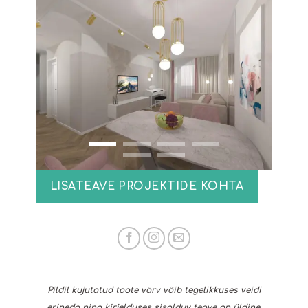
LISATEAVE PROJEKTIDE KOHTA
Pildil kujutatud toote värv võib tegelikkuses veidi
erineda ning kirjelduses sisalduv teave on üldine,