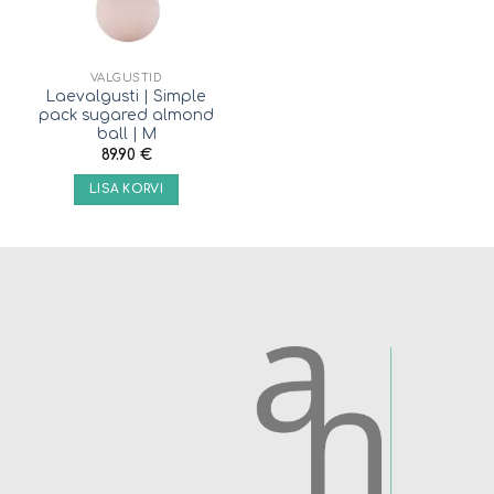
VALGUSTID
Laevalgusti | Simple
pack sugared almond
ball | M
89.90
€
LISA KORVI