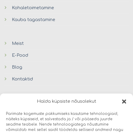
Kohaletoimetamine
Kauba tagastamine
Meist
E-Pood
Blog
Kontaktid
Halda küpsiste nõusolekut
Parimate kogemuste pakkumiseks kasutame tehnoloogiaid,
näiteks küpsiseid, et salvestada ja / või pääseda juurde
seadme teabele. Nende tehnoloogiatega nõustumine
© 2026 Avers Disain OÜ
võimaldab meil sellel saidil töödelda selliseid andmeid nagu