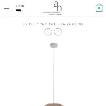
Skip
Eesti
0
to
content
ESILEHT
/
VALGUSTID
/
LAEVALGUSTID