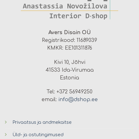
Avers Disain OÜ
Registrikood: 11689039
KMKR: EE101311876
Kivi 10, Jõhvi
41533 Ida-Virumaa
Estonia
Tel: +372 56949250
email:
info@dshop.ee
Privaatsus ja andmekaitse
Üld- ja ostutingimused