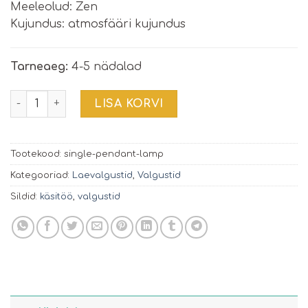
Meeleolud: Zen
Kujundus: atmosfääri kujundus
Tarneaeg:
4-5 nädalad
Laevalgusti | Simple nude ball | M kogus
LISA KORVI
Tootekood:
single-pendant-lamp
Kategooriad:
Laevalgustid
,
Valgustid
Sildid:
käsitöö
,
valgustid