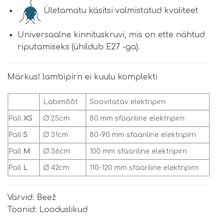
Ületamatu käsitsi valmistatud kvaliteet
Universaalne kinnituskruvi, mis on ette nähtud
riputamiseks (ühildub E27 -ga).
Märkus! lambipirn ei kuulu komplekti
Läbimõõt
Soovitatav elektripirn
Pall
XS
Ø 25cm
80 mm sfääriline elektripirn
Pall
S
Ø 31cm
80-90 mm sfääriline elektripirn
Pall
M
Ø 36cm
100 mm sfääriline elektripirn
Pall
L
Ø 42cm
110-120 mm sfääriline elektripirn
Värvid: Beež
Toonid: Looduslikud