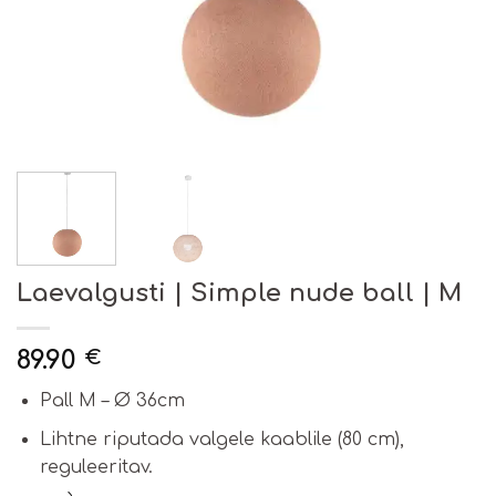
Laevalgusti | Simple nude ball | M
89.90
€
Pall M – Ø 36cm
Lihtne riputada valgele kaablile (80 cm),
reguleeritav.