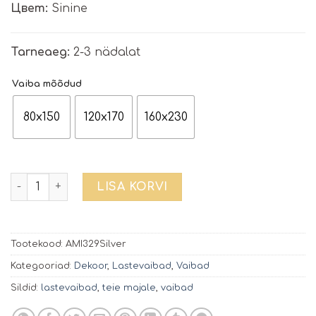
Цвет:
Sinine
Tarneaeg:
2-3 nädalat
Vaiba mõõdud
80x150
120x170
160x230
Lastevaip AMIGO | 329 Silver kogus
LISA KORVI
Tootekood:
AMI329Silver
Kategooriad:
Dekoor
,
Lastevaibad
,
Vaibad
Sildid:
lastevaibad
,
teie majale
,
vaibad