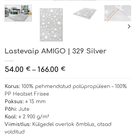
Lastevaip AMIGO | 329 Silver
54.00
–
166.00
€
€
Karus:
100% pehmendatud polüpropüleen – 100%
PP Heatset Frisee
Paksus:
± 15 mm
Põhi:
Jute
Kaal:
± 2 900 g/m²
Viimistlus:
Külgedel overlok õmblus, otsad
volditud