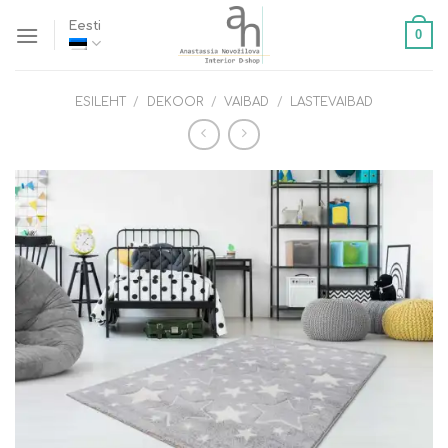
Skip
Eesti
0
to
content
ESILEHT
/
DEKOOR
/
VAIBAD
/
LASTEVAIBAD