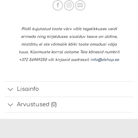
Pildil kujutatud toote värv võib tegelikkuses veidi
erineda ning kirjelduses sisalduv teave on üldine,
mistõttu ei ole võimalik kõiki toote omadusi välja
tuua. Küsimuste korral ootame Teie kõnesid numbril
+372 56949250 või kirjasid aadressil
info@dshop.ee
Lisainfo
Arvustused (0)