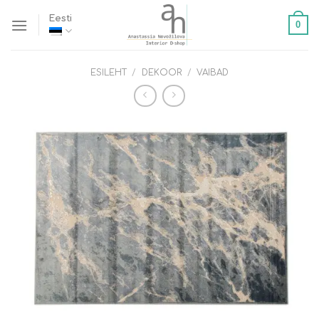
Skip
Eesti
0
to
content
ESILEHT
/
DEKOOR
/
VAIBAD