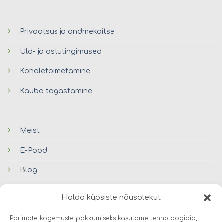
Privaatsus ja andmekaitse
Üld- ja ostutingimused
Kohaletoimetamine
Kauba tagastamine
Meist
E-Pood
Blog
Kontaktid
Halda küpsiste nõusolekut
Parimate kogemuste pakkumiseks kasutame tehnoloogiaid,