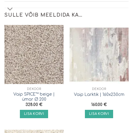
SULLE VÕIB MEELDIDA KA…
DEKOOR
DEKOOR
Vaip SPICE™ beige |
Vaip Larktik | 160x230cm
ümar Ø 200
328.00
€
160.00
€
LISA KORVI
LISA KORVI