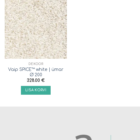
DEKOOR
Vaip SPICE™ white | ümar
Ø 200
328.00
€
LISA KORVI