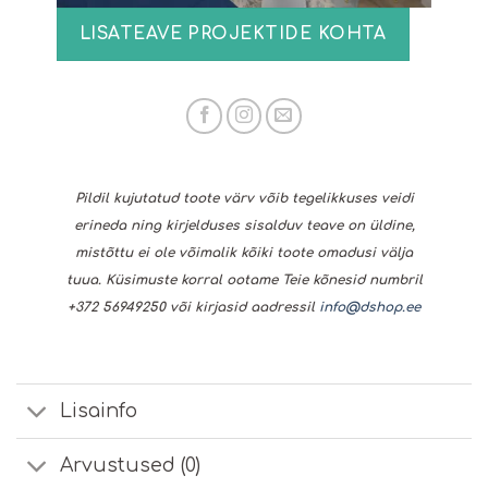
LISATEAVE PROJEKTIDE KOHTA
Pildil kujutatud toote värv võib tegelikkuses veidi
erineda ning kirjelduses sisalduv teave on üldine,
mistõttu ei ole võimalik kõiki toote omadusi välja
tuua. Küsimuste korral ootame Teie kõnesid numbril
+372 56949250 või kirjasid aadressil
info@dshop.ee
Lisainfo
Arvustused (0)