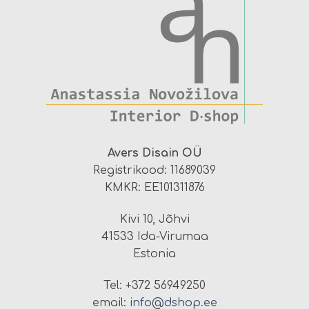
Avers Disain OÜ
Registrikood: 11689039
KMKR: EE101311876
Kivi 10, Jõhvi
41533 Ida-Virumaa
Estonia
Tel: +372 56949250
email:
info@dshop.ee