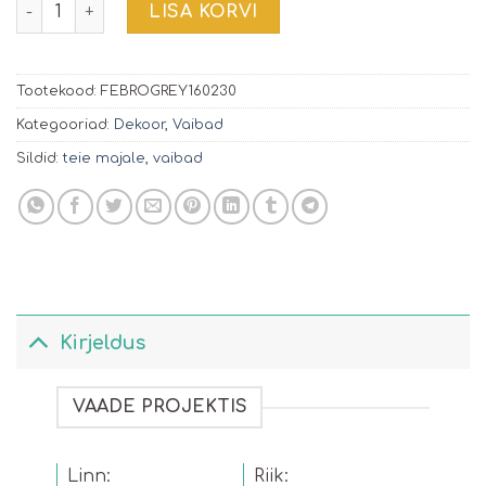
Vaip Febro 160x230cm | hall kogus
LISA KORVI
Tootekood:
FEBROGREY160230
Kategooriad:
Dekoor
,
Vaibad
Sildid:
teie majale
,
vaibad
Kirjeldus
VAADE PROJEKTIS
Linn:
Riik: