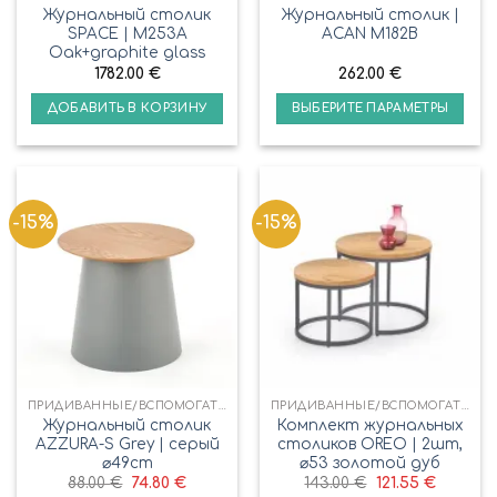
Журнальный столик
Журнальный столик |
SPACE | M253A
ACAN M182B
Oak+graphite glass
1782.00
€
262.00
€
ДОБАВИТЬ В КОРЗИНУ
ВЫБЕРИТЕ ПАРАМЕТРЫ
-15%
-15%
ПРИДИВАННЫЕ/ВСПОМОГАТЕЛЬНЫЕ СТОЛИКИ
ПРИДИВАННЫЕ/ВСПОМОГАТЕЛЬНЫЕ СТОЛИКИ
Журнальный столик
Комплект журнальных
AZZURA-S Grey | серый
столиков OREO | 2шт,
⌀49cm
⌀53 золотой дуб
88.00
€
74.80
€
143.00
€
121.55
€