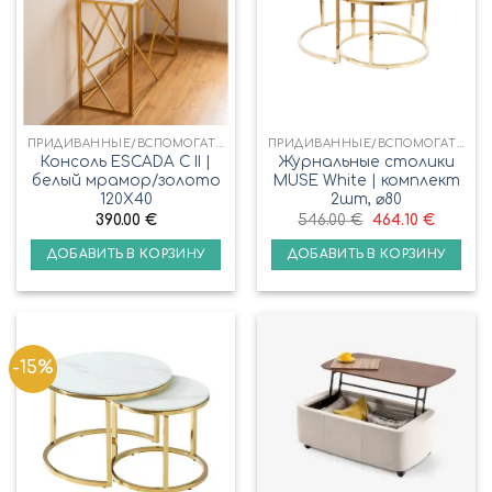
ПРИДИВАННЫЕ/ВСПОМОГАТЕЛЬНЫЕ СТОЛИКИ
ПРИДИВАННЫЕ/ВСПОМОГАТЕЛЬНЫЕ СТОЛИКИ
Консоль ESCADA C II |
Журнальные столики
белый мрамор/золото
MUSE White | комплект
120X40
2шт, ⌀80
390.00
€
546.00
€
464.10
€
ДОБАВИТЬ В КОРЗИНУ
ДОБАВИТЬ В КОРЗИНУ
-15%