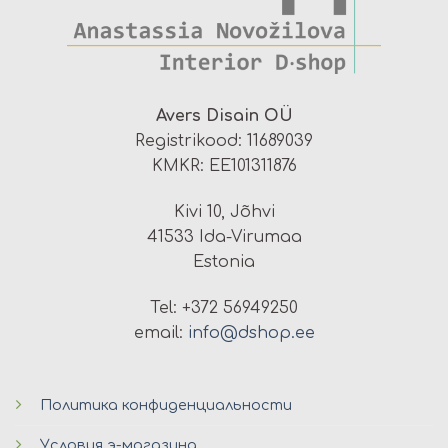
Avers Disain OÜ
Registrikood: 11689039
KMKR: EE101311876
Kivi 10, Jõhvi
41533 Ida-Virumaa
Estonia
Tel: +372 56949250
email:
info@dshop.ee
Политика конфиденциальности
Условия э-магазина