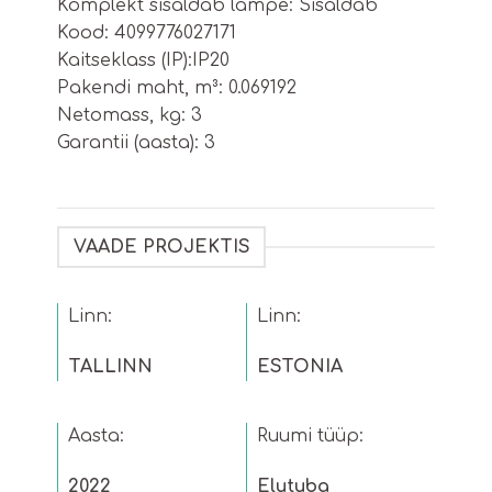
Komplekt sisaldab lampe: Sisaldab
Kood: 4099776027171
Kaitseklass (IP):IP20
Pakendi maht, m³: 0.069192
Netomass, kg: 3
Garantii (aasta): 3
VAADE PROJEKTIS
Linn:
Linn:
TALLINN
ESTONIA
Aasta:
Ruumi tüüp:
2022
Elutuba