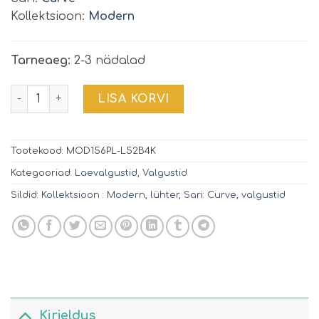
Kollektsioon:
Modern
Tarneaeg:
2-3 nädalad
Rippvalgusti Curve | MOD156PL-L52B4K kogus
LISA KORVI
Tootekood:
MOD156PL-L52B4K
Kategooriad:
Laevalgustid
,
Valgustid
Sildid:
Kollektsioon : Modern
,
lühter
,
Sari: Curve
,
valgustid
Kirjeldus