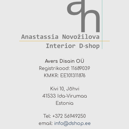
Avers Disain OÜ
Registrikood: 11689039
KMKR: EE101311876
Kivi 10, Jõhvi
41533 Ida-Virumaa
Estonia
Tel: +372 56949250
email:
info@dshop.ee