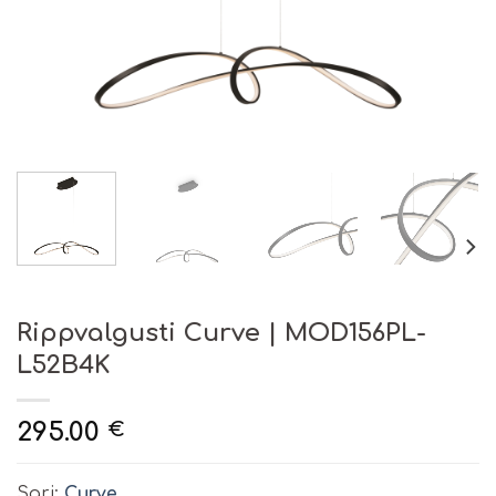
Rippvalgusti Curve | MOD156PL-
L52B4K
295.00
€
Sari:
Curve