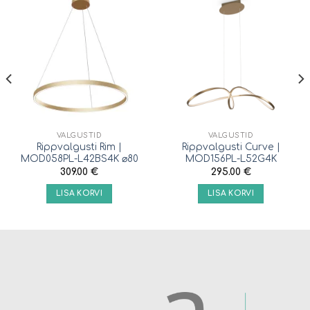
VALGUSTID
VALGUSTID
Rippvalgusti Rim |
Rippvalgusti Curve |
MOD058PL-L42BS4K ⌀80
MOD156PL-L52G4K
309.00
€
295.00
€
LISA KORVI
LISA KORVI