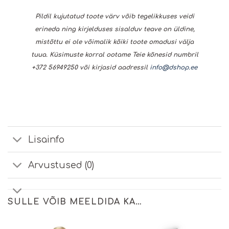
Pildil kujutatud toote värv võib tegelikkuses veidi
erineda ning kirjelduses sisalduv teave on üldine,
mistõttu ei ole võimalik kõiki toote omadusi välja
tuua. Küsimuste korral ootame Teie kõnesid numbril
+372 56949250 või kirjasid aadressil
info@dshop.ee
Lisainfo
Arvustused (0)
SULLE VÕIB MEELDIDA KA…